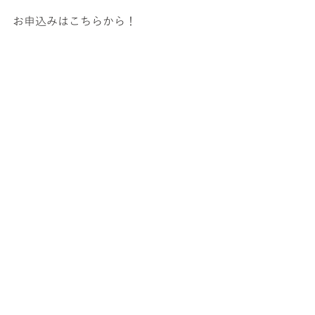
お申込みはこちらから！
お問い合わせ：０６−６９７４−１８
６６
お知らせ
最新記事
すべて表示